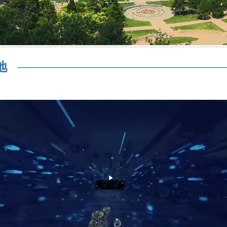
地
Play
Video