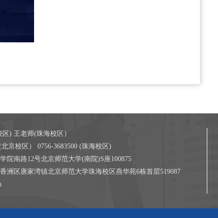
校区) 王老师(珠海校区）
0(北京校区） 0756-3683500 (珠海校区)
院南路12号北京师范大学(南院)S座100875
唐家湾镇北京师范大学珠海校区燕华苑6栋首层519087
n